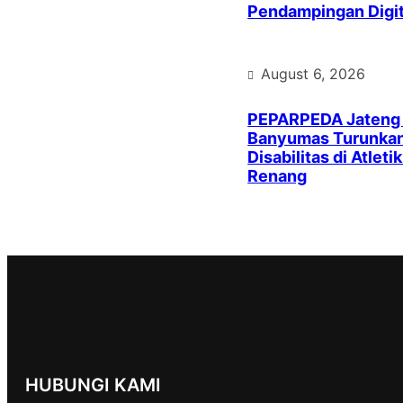
Pendampingan Digit
August 6, 2026
PEPARPEDA Jateng
Banyumas Turunkan 
Disabilitas di Atleti
Renang
HUBUNGI KAMI