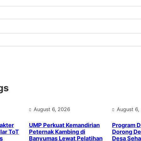
gs
August 6, 2026
August 6,
akter
UMP Perkuat Kemandirian
Program 
lar ToT
Peternak Kambing di
Dorong Des
s
Banyumas Lewat Pelatihan
Desa Seha