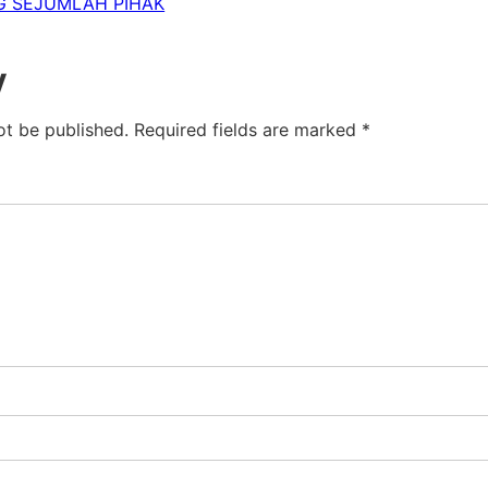
 SEJUMLAH PIHAK
y
ot be published.
Required fields are marked
*