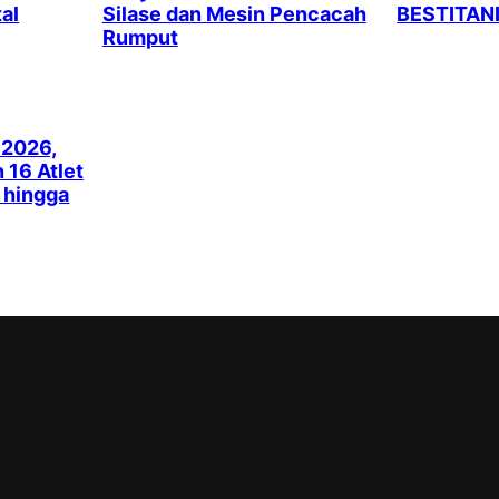
al
Silase dan Mesin Pencacah
BESTITAN
Rumput
 2026,
16 Atlet
k hingga