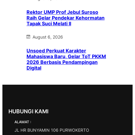
Rektor UMP Prof Jebul Suroso
Raih Gelar Pendekar Kehormatan
Tapak Suci Melati II
August 6, 2026
Unsoed Perkuat Karakter
Mahasiswa Baru, Gelar ToT PKKM
2026 Berbasis Pendampingan
Digital
HUBUNGI KAMI
ALAMAT :
JL HR BUNYAMIN 106 PURWOKERTO