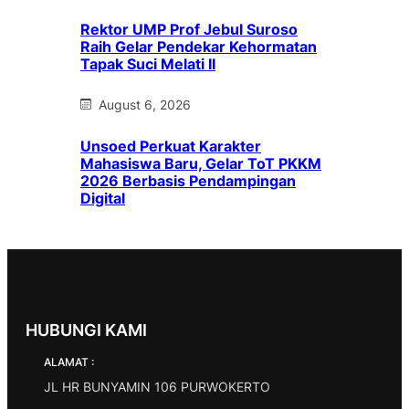
Rektor UMP Prof Jebul Suroso
Raih Gelar Pendekar Kehormatan
Tapak Suci Melati II
August 6, 2026
Unsoed Perkuat Karakter
Mahasiswa Baru, Gelar ToT PKKM
2026 Berbasis Pendampingan
Digital
HUBUNGI KAMI
ALAMAT :
JL HR BUNYAMIN 106 PURWOKERTO