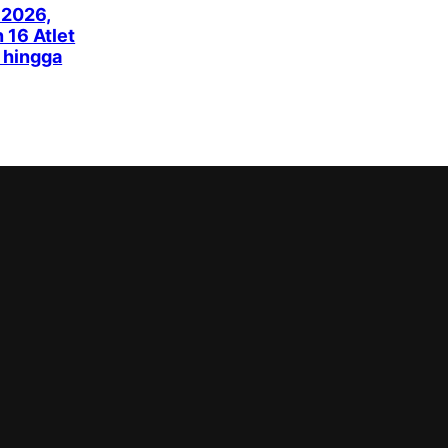
 2026,
16 Atlet
k hingga