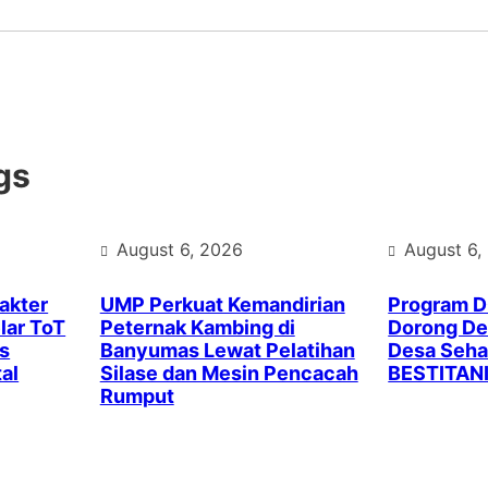
gs
August 6, 2026
August 6,
akter
UMP Perkuat Kemandirian
Program 
lar ToT
Peternak Kambing di
Dorong Des
s
Banyumas Lewat Pelatihan
Desa Seha
al
Silase dan Mesin Pencacah
BESTITAN
Rumput