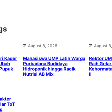
gs
August 8, 2026
August 8
ri Kader
Mahasiswa UMP Latih Warga
Rektor UM
 Ubah
Purbadana Budidaya
Raih Gela
 Pupuk
Hidroponik hingga Racik
Kehormata
Nutrisi AB Mix
II
akter
lar ToT
s