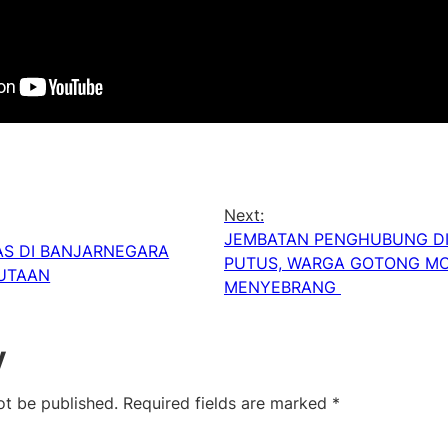
Next:
JEMBATAN PENGHUBUNG D
AS DI BANJARNEGARA
PUTUS, WARGA GOTONG M
UTAAN
MENYEBRANG
y
ot be published.
Required fields are marked
*