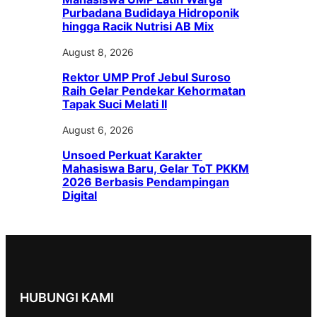
Purbadana Budidaya Hidroponik
hingga Racik Nutrisi AB Mix
August 8, 2026
Rektor UMP Prof Jebul Suroso
Raih Gelar Pendekar Kehormatan
Tapak Suci Melati II
August 6, 2026
Unsoed Perkuat Karakter
Mahasiswa Baru, Gelar ToT PKKM
2026 Berbasis Pendampingan
Digital
HUBUNGI KAMI