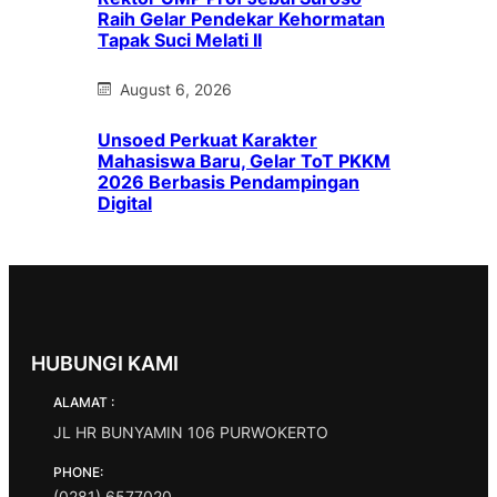
Raih Gelar Pendekar Kehormatan
Tapak Suci Melati II
August 6, 2026
Unsoed Perkuat Karakter
Mahasiswa Baru, Gelar ToT PKKM
2026 Berbasis Pendampingan
Digital
HUBUNGI KAMI
ALAMAT :
JL HR BUNYAMIN 106 PURWOKERTO
PHONE:
(0281) 6577020