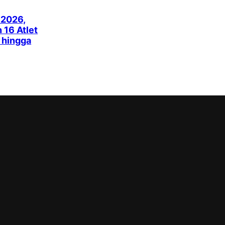
 2026,
16 Atlet
k hingga