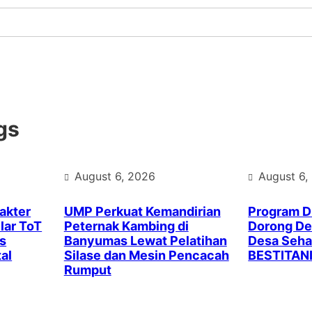
gs
August 6, 2026
August 6,
akter
UMP Perkuat Kemandirian
Program 
lar ToT
Peternak Kambing di
Dorong Des
s
Banyumas Lewat Pelatihan
Desa Seha
al
Silase dan Mesin Pencacah
BESTITAN
Rumput