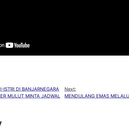
I-ISTRI DI BANJARNEGARA
Next:
KER MULUT MINTA JADWAL
MENDULANG EMAS MELALUI 
y