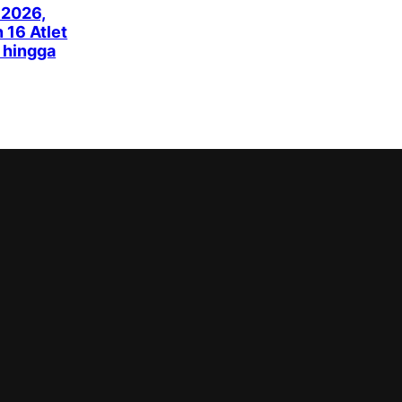
 2026,
16 Atlet
k hingga