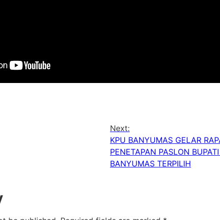
Next:
KPU BANYUMAS GELAR RAP
PENETAPAN PASLON BUPATI
BANYUMAS TERPILIH
y