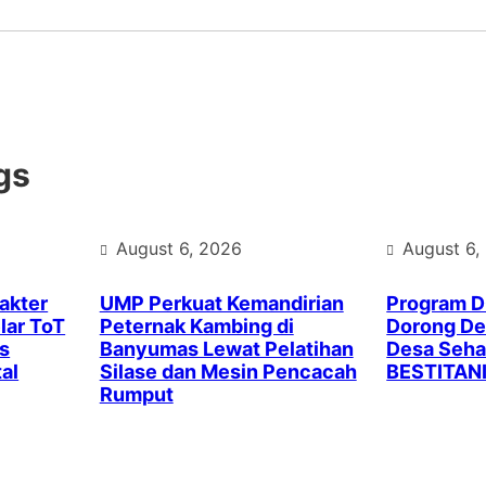
gs
August 6, 2026
August 6,
akter
UMP Perkuat Kemandirian
Program 
lar ToT
Peternak Kambing di
Dorong Des
s
Banyumas Lewat Pelatihan
Desa Seha
al
Silase dan Mesin Pencacah
BESTITAN
Rumput