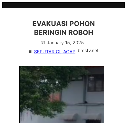
Skip
to
content
EVAKUASI POHON
BERINGIN ROBOH
January 15, 2025
bmstv.net
SEPUTAR CILACAP