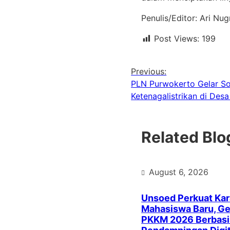
Penulis/Editor: Ari Nu
Post Views:
199
Previous:
PLN Purwokerto Gelar Sos
Ketenagalistrikan di Des
Related Blo
August 6, 2026
Unsoed Perkuat Kar
Mahasiswa Baru, Ge
PKKM 2026 Berbasi