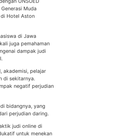
ma dengan UNSOED
i Generasi Muda
 di Hotel Aston
hasiswa di Jawa
bekali juga pemahaman
ngenai dampak judi
I.
, akademisi, pelajar
 di sekitarnya.
mpak negatif perjudian
di bidangnya, yang
ri perjudian daring.
ik judi online di
edukatif untuk menekan