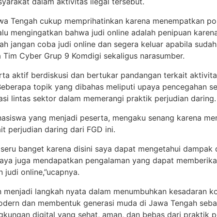
yarakat dalam aktivitas ilegal tersebut.
Jawa Tengah cukup memprihatinkan karena menempatkan posi
alu mengingatkan bahwa judi online adalah penipuan karena
ah jangan coba judi online dan segera keluar apabila sudah
ua Tim Cyber Grup 9 Komdigi sekaligus narasumber.
ta aktif berdiskusi dan bertukar pandangan terkait aktivita
eberapa topik yang dibahas meliputi upaya pencegahan sej
rasi lintas sektor dalam memerangi praktik perjudian daring.
ahasiswa yang menjadi peserta, mengaku senang karena me
t perjudian daring dari FGD ini.
 seru banget karena disini saya dapat mengetahui dampak 
tu, saya juga mendapatkan pengalaman yang dapat memberi
 judi online,”ucapnya.
an menjadi langkah nyata dalam menumbuhkan kesadaran ko
ra modern dan membentuk generasi muda di Jawa Tengah seb
kungan digital yang sehat, aman, dan bebas dari praktik pe