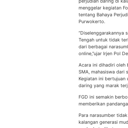
perjudian daring di 
menggelar kegiatan Fo
tentang Bahaya Perjudi
Purwokerto.
“Diselenggarakannya s
Tengah untuk tidak ter
dari berbagai narasu
online,”ujar Irjen Po
Acara ini dihadiri ole
SMA, mahasiswa dari se
Kegiatan ini bertujua
daring yang marak terjad
FGD ini semakin berb
memberikan pandangan 
Para narasumber tidak
kalangan generasi mud