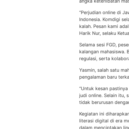
angka keterlibatan mas
“Perjudian online di 
Indonesia. Komdigi sel
kalah. Pesan kami adal
Harik Nur, selaku Ket
Selama sesi FGD, peser
kalangan mahasiswa. B
regulasi, serta kolabo
Yasmin, salah satu m
pengalaman baru terkai
“Untuk kesan pastinya
judi online. Selain i
tidak berurusan dengan
Kegiatan ini diharapk
literasi digital di e
dalam menciptakan ling