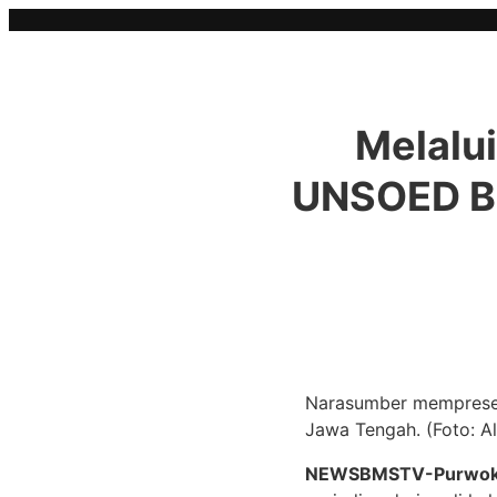
Skip
to
content
Melalui
UNSOED Be
Narasumber mempresent
Jawa Tengah. (Foto: A
NEWSBMSTV-Purwok