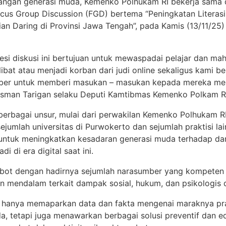
kalangan generasi muda, Kemenko Polhukam RI bekerja sa
cus Group Discussion (FGD) bertema “Peningkatan Literas
an Daring di Provinsi Jawa Tengah”, pada Kamis (13/11/25)
esi diskusi ini bertujuan untuk mewaspadai pelajar dan ma
libat atau menjadi korban dari judi online sekaligus kami 
mber untuk memberi masukan – masukan kepada mereka me
l Desman Tarigan selaku Deputi Kamtibmas Kemenko Polkam R
h berbagai unsur, mulai dari perwakilan Kemenko Polhukam RI
jumlah universitas di Purwokerto dan sejumlah praktisi lain
n untuk meningkatkan kesadaran generasi muda terhadap da
i di era digital saat ini.
obot dengan hadirnya sejumlah narasumber yang kompeten 
mendalam terkait dampak sosial, hukum, dan psikologis da
 hanya memaparkan data dan fakta mengenai maraknya prakt
a, tetapi juga menawarkan berbagai solusi preventif dan 