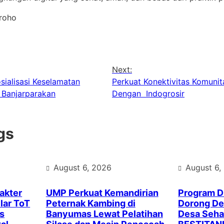
groho
Next:
ialisasi Keselamatan
Perkuat Konektivitas Komunit
a Banjarparakan
Dengan Indogrosir
gs
August 6, 2026
August 6,
akter
UMP Perkuat Kemandirian
Program 
lar ToT
Peternak Kambing di
Dorong Des
s
Banyumas Lewat Pelatihan
Desa Seha