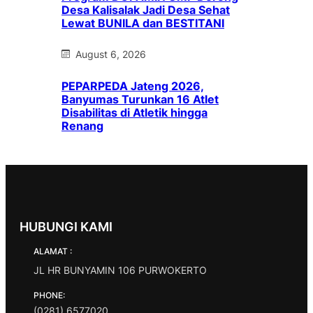
Desa Kalisalak Jadi Desa Sehat
Lewat BUNILA dan BESTITANI
August 6, 2026
PEPARPEDA Jateng 2026,
Banyumas Turunkan 16 Atlet
Disabilitas di Atletik hingga
Renang
HUBUNGI KAMI
ALAMAT :
JL HR BUNYAMIN 106 PURWOKERTO
PHONE:
(0281) 6577020