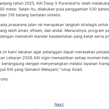
panjang tahun 2025, KAI Daop 5 Purwokerto telah melakuka
00 meter. Selain itu, dilakukan pula penggantian 530 batan
dan 316 batang bantalan sintetis.
pada prasarana jalan rel merupakan langkah strategis untu
yang lebih aman, efisien, dan andal. Menurutnya, program p
 dengan mematuhi standar keselamatan yang ketat serta p
a ini kami lakukan agar pelanggan dapat merasakan perja
an Lebaran 2026. KAI ingin memastikan setiap momen ke
 berlangsung dengan menyenangkan melalui layanan transp
jud KAI yang Semakin Melayani,” tutup As’ad.
groho
Next: