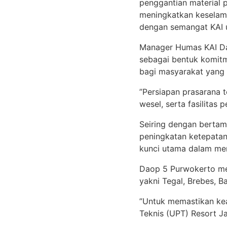
penggantian material 
meningkatkan keselama
dengan semangat KAI 
Manager Humas KAI Da
sebagai bentuk komit
bagi masyarakat yang 
”Persiapan prasarana t
wesel, serta fasilitas
Seiring dengan bertamb
peningkatan ketepatan
kunci utama dalam men
Daop 5 Purwokerto mem
yakni Tegal, Brebes, B
”Untuk memastikan kea
Teknis (UPT) Resort J