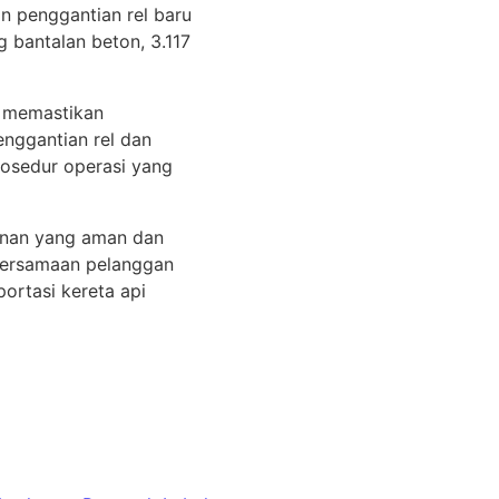
n penggantian rel baru
g bantalan beton, 3.117
k memastikan
enggantian rel dan
rosedur operasi yang
lanan yang aman dan
bersamaan pelanggan
ortasi kereta api