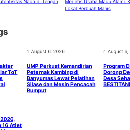
utentisitas Nada di Tengah
Merintis Usaha Madu Alami, 
Lokal Berbuah Manis
gs
August 6, 2026
August 6,
akter
UMP Perkuat Kemandirian
Program 
lar ToT
Peternak Kambing di
Dorong Des
s
Banyumas Lewat Pelatihan
Desa Seha
al
Silase dan Mesin Pencacah
BESTITAN
Rumput
 2026,
16 Atlet