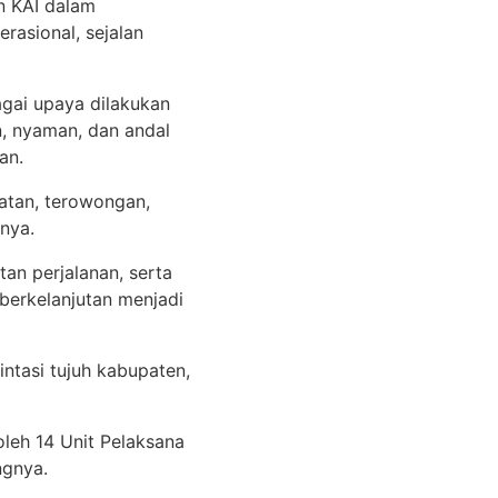
n KAI dalam
rasional, sejalan
gai upaya dilakukan
, nyaman, dan andal
an.
batan, terowongan,
rnya.
an perjalanan, serta
berkelanjutan menjadi
ntasi tujuh kabupaten,
leh 14 Unit Pelaksana
ngnya.