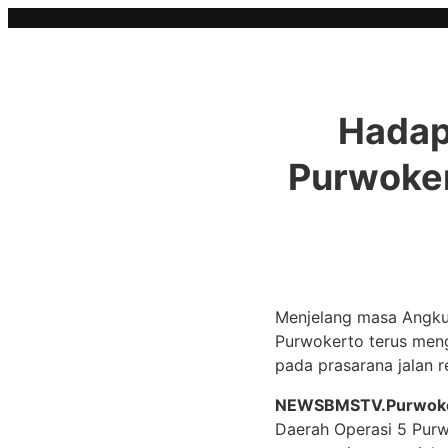
Skip
to
content
Hadap
Purwoker
Menjelang masa Angkut
Purwokerto terus mengi
pada prasarana jalan r
NEWSBMSTV.Purwok
Daerah Operasi 5 Purw