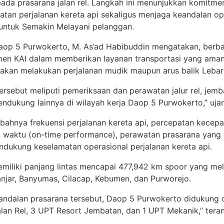
pada prasarana jalan rel. Langkah ini menunjukkan komitme
tan perjalanan kereta api sekaligus menjaga keandalan ope
untuk Semakin Melayani pelanggan.
op 5 Purwokerto, M. As’ad Habibuddin mengatakan, berba
men KAI dalam memberikan layanan transportasi yang aman
akan melakukan perjalanan mudik maupun arus balik Lebar
ersebut meliputi pemeriksaan dan perawatan jalur rel, jem
 pendukung lainnya di wilayah kerja Daop 5 Purwokerto,” uja
ahnya frekuensi perjalanan kereta api, percepatan kecepat
 waktu (on-time performance), perawatan prasarana yang 
dukung keselamatan operasional perjalanan kereta api.
iliki panjang lintas mencapai 477,942 km spoor yang meli
anjar, Banyumas, Cilacap, Kebumen, dan Purworejo.
ndalan prasarana tersebut, Daop 5 Purwokerto didukung o
alan Rel, 3 UPT Resort Jembatan, dan 1 UPT Mekanik,” tera