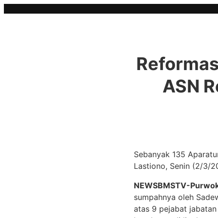
Skip
to
content
Reformas
ASN Re
Sebanyak 135 Aparatur
Lastiono, Senin (2/3/
NEWSBMSTV-Purwok
sumpahnya oleh Sadewo 
atas 9 pejabat jabatan