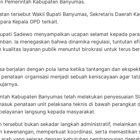
gan Pemerintah Kabupaten Banyumas.
iatan tersebut Wakil Bupati Banyumas, Sekretaris Daerah 
para Kepala OPD terkait.
upati Sadewo menyampaikan ucapan selamat kepada para pe
ban. Ia menegaskan bahwa dinamika regulasi, tuntutan efis
kualitas layanan publik menuntut birokrasi untuk terus be
sa berjalan dengan pola lama ketika tantangan dan ekspekt
penataan organisasi menjadi sebuah keniscayaan agar tata 
 ujarnya.
intah Kabupaten Banyumas telah melakukan penyesuaian St
rmasuk penataan unit pelaksana teknis di bawah perangkat 
 pelayanan langsung kepada masyarakat.
tersebut bukan sekadar langkah administratif, melainkan s
n kewenangan, memperkuat koordinasi, serta memastikan se
n arah yang selaras dengan kebutuhan pembangunan daerah