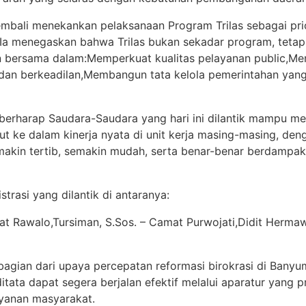
mbali menekankan pelaksanaan Program Trilas sebagai pri
a menegaskan bahwa Trilas bukan sekadar program, tetapi
bersama dalam:Memperkuat kualitas pelayanan public,M
 dan berkeadilan,Membangun tata kelola pemerintahan yang 
a berharap Saudara-Saudara yang hari ini dilantik mampu 
but ke dalam kinerja nyata di unit kerja masing-masing, d
emakin tertib, semakin mudah, serta benar-benar berdampak
trasi yang dilantik di antaranya:
at Rawalo,Tursiman, S.Sos. – Camat Purwojati,Didit Herma
 bagian dari upaya percepatan reformasi birokrasi di Banyu
itata dapat segera berjalan efektif melalui aparatur yang pr
ayanan masyarakat.