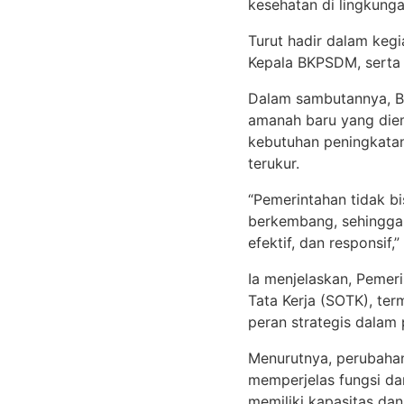
kesehatan di lingkun
Turut hadir dalam keg
Kepala BKPSDM, serta 
Dalam sambutannya, B
amanah baru yang diem
kebutuhan peningkatan 
terukur.
“Pemerintahan tidak bi
berkembang, sehingga 
efektif, dan responsif,”
Ia menjelaskan, Pemer
Tata Kerja (SOTK), te
peran strategis dalam
Menurutnya, perubahan 
memperjelas fungsi da
memiliki kapasitas da