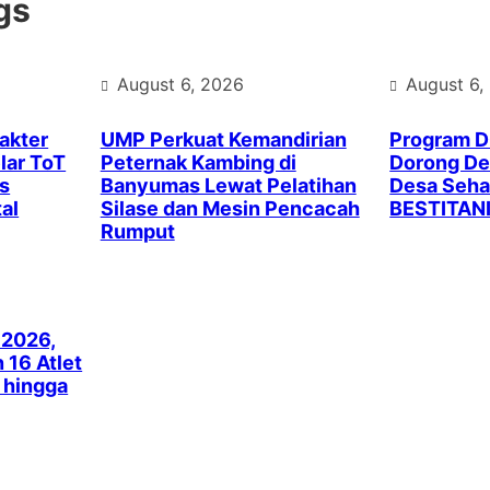
gs
August 6, 2026
August 6,
akter
UMP Perkuat Kemandirian
Program 
lar ToT
Peternak Kambing di
Dorong Des
s
Banyumas Lewat Pelatihan
Desa Seha
al
Silase dan Mesin Pencacah
BESTITAN
Rumput
 2026,
16 Atlet
k hingga