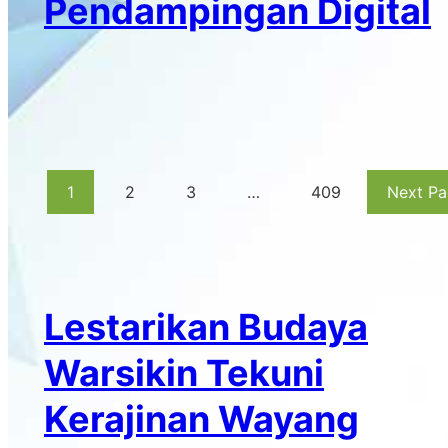
Pendampingan Digital
1
2
3
…
409
Next P
Lestarikan Budaya
Warsikin Tekuni
Kerajinan Wayang