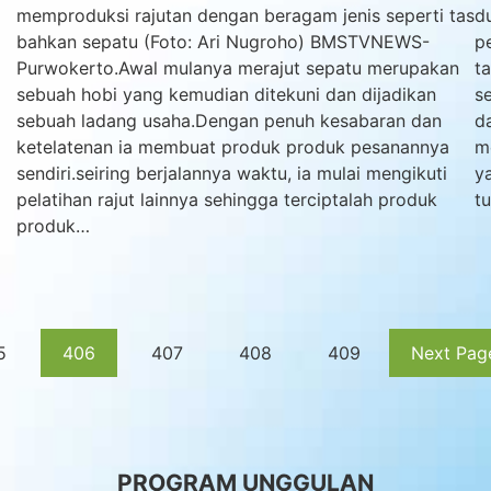
memproduksi rajutan dengan beragam jenis seperti tas
d
bahkan sepatu (Foto: Ari Nugroho) BMSTVNEWS-
p
Purwokerto.Awal mulanya merajut sepatu merupakan
t
sebuah hobi yang kemudian ditekuni dan dijadikan
s
sebuah ladang usaha.Dengan penuh kesabaran dan
d
ketelatenan ia membuat produk produk pesanannya
m
sendiri.seiring berjalannya waktu, ia mulai mengikuti
y
pelatihan rajut lainnya sehingga terciptalah produk
t
produk…
5
406
407
408
409
Next Pag
PROGRAM UNGGULAN