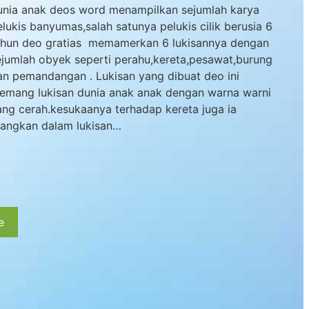
unia anak deos word menampilkan sejumlah karya
elukis banyumas,salah satunya pelukis cilik berusia 6
ahun deo gratias memamerkan 6 lukisannya dengan
ejumlah obyek seperti perahu,kereta,pesawat,burung
an pemandangan . Lukisan yang dibuat deo ini
emang lukisan dunia anak anak dengan warna warni
ang cerah.kesukaanya terhadap kereta juga ia
uangkan dalam lukisan…
e