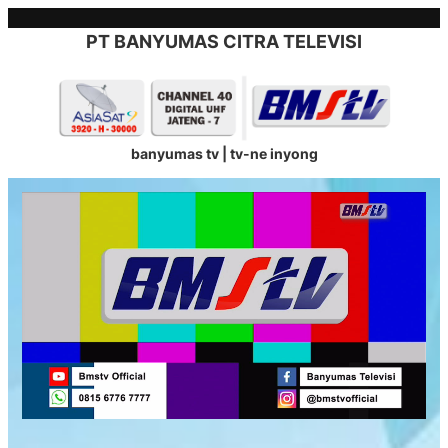
Skip
to
PT BANYUMAS CITRA TELEVISI
content
banyumas tv | tv-ne inyong
Stream
Unmute
Type