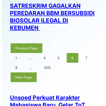
SATRESKRIM GAGALKAN
PEREDARAN BBM BERSUBSIDI
BIOSOLAR ILEGAL DI
KEBUMEN
Previous Page
1
…
4
5
6
7
8
…
409
Next Page
Unsoed Perkuat Karakter
Mahasiswa Baru, Gelar ToT