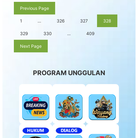
Previous Page
1
…
326
327
328
329
330
…
409
Next Page
PROGRAM UNGGULAN