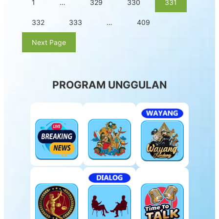
1
…
329
330
331
332
333
…
409
Next Page
PROGRAM UNGGULAN