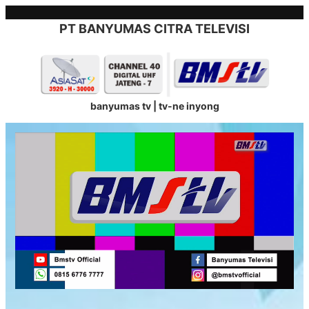
Skip
to
PT BANYUMAS CITRA TELEVISI
content
banyumas tv | tv-ne inyong
Stream
Unmute
Type