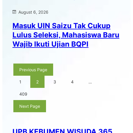
August 6, 2026
Masuk UIN Saizu Tak Cukup
Lulus Seleksi, Mahasiswa Baru
Wajib Ikuti Ujian BQPI
Previous Page
1
2
3
4
…
409
Next Page
UPB KEBUMEN WISUDA 365