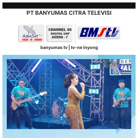
Skip
to
PT BANYUMAS CITRA TELEVISI
content
banyumas tv | tv-ne inyong
Stream
Unmute
Type