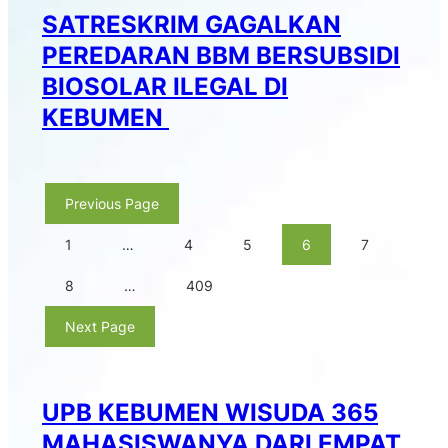
SATRESKRIM GAGALKAN
PEREDARAN BBM BERSUBSIDI
BIOSOLAR ILEGAL DI
KEBUMEN
Previous Page
1
…
4
5
6
7
8
…
409
Next Page
UPB KEBUMEN WISUDA 365
MAHASISWANYA DARI EMPAT