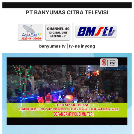
Skip
to
PT BANYUMAS CITRA TELEVISI
content
banyumas tv | tv-ne inyong
Stream
Unmute
Type