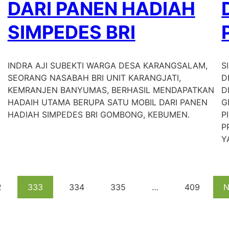
DARI PANEN HADIAH
SIMPEDES BRI
INDRA AJI SUBEKTI WARGA DESA KARANGSALAM,
S
SEORANG NASABAH BRI UNIT KARANGJATI,
D
KEMRANJEN BANYUMAS, BERHASIL MENDAPATKAN
D
HADAIH UTAMA BERUPA SATU MOBIL DARI PANEN
G
HADIAH SIMPEDES BRI GOMBONG, KEBUMEN.
P
P
Y
2
333
334
335
…
409
N