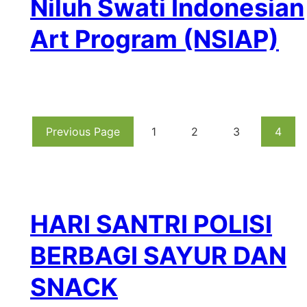
Niluh Swati Indonesian
Art Program (NSIAP)
Previous Page
1
2
3
4
HARI SANTRI POLISI
BERBAGI SAYUR DAN
SNACK