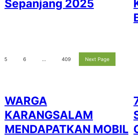
Sepanjang 2025
5
6
…
409
Next Page
WARGA
KARANGSALAM
MENDAPATKAN MOBIL