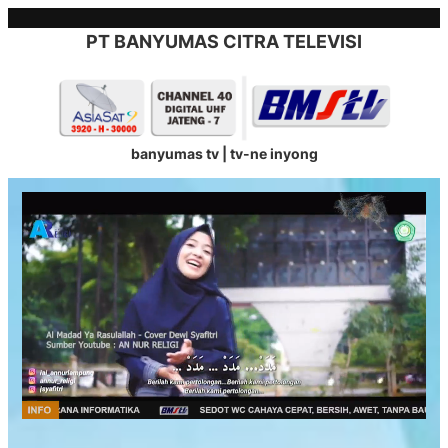
Skip
to
PT BANYUMAS CITRA TELEVISI
content
banyumas tv | tv-ne inyong
Stream
Unmute
Type