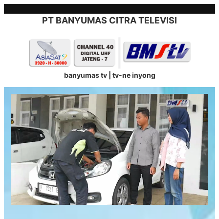
Skip
to
PT BANYUMAS CITRA TELEVISI
content
banyumas tv | tv-ne inyong
Stream
Unmute
Type