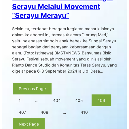
Serayu Melalui Movement
“Serayu Merayu”
Selain itu, terdapat beragam kegiatan menarik lainnya
dalam kolaborasi ini, termasuk acara “Larung Meri,”
yaitu pelepasan simbolis anak bebek ke Sungai Serayu
sebagai bagian dari perayaan kebersamaan dengan
alam. (Foto: Istimewa) BMSTVNEWS-Banyumas.Bisik
Serayu Fesival sebuah movement yang diinisiasi oleh
Rianto Dance Studio dan Komunitas Teras Serayu, yang
digelar pada 6-8 September 2024 lalu di Desa…
Previous Page
1
…
404
405
406
407
408
…
410
Next Page