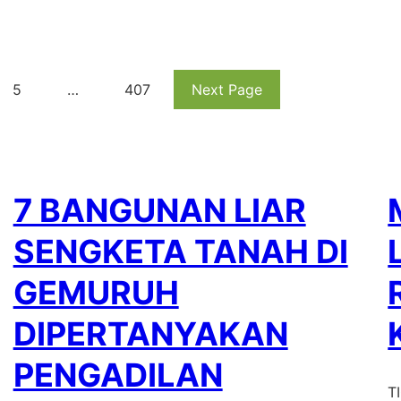
5
…
407
Next Page
7 BANGUNAN LIAR
SENGKETA TANAH DI
GEMURUH
DIPERTANYAKAN
PENGADILAN
T