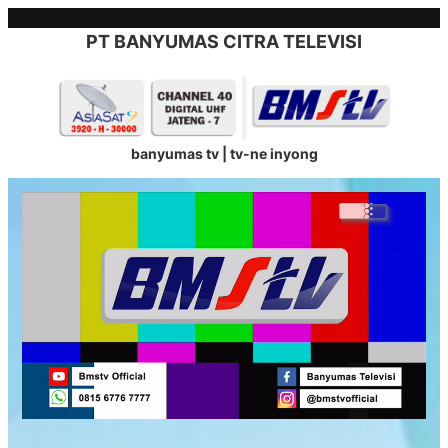
Skip
to
PT BANYUMAS CITRA TELEVISI
content
banyumas tv | tv-ne inyong
Stream
Unmute
Type