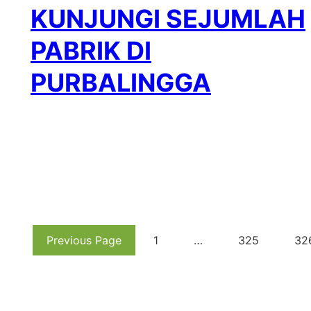
KUNJUNGI SEJUMLAH
PABRIK DI
PURBALINGGA
Previous Page
1
…
325
32