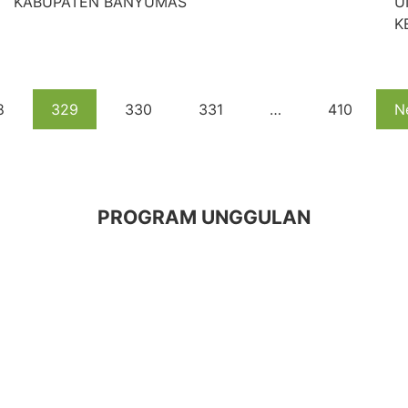
KABUPATEN BANYUMAS
U
K
8
329
330
331
…
410
N
PROGRAM UNGGULAN