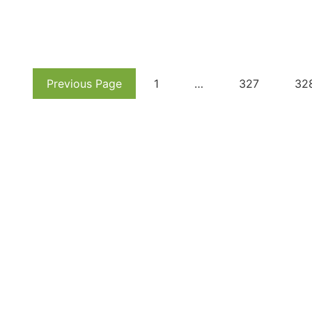
Previous Page
1
…
327
32