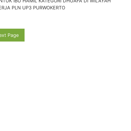
NTUK IBU HAMIL KATEGORI DHUAFA DI WILAYAH
ERJA PLN UP3 PURWOKERTO
ext Page