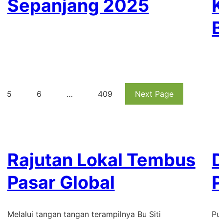
Sepanjang 2025
5
6
…
409
Next Page
Rajutan Lokal Tembus
Pasar Global
Melalui tangan tangan terampilnya Bu Siti
P