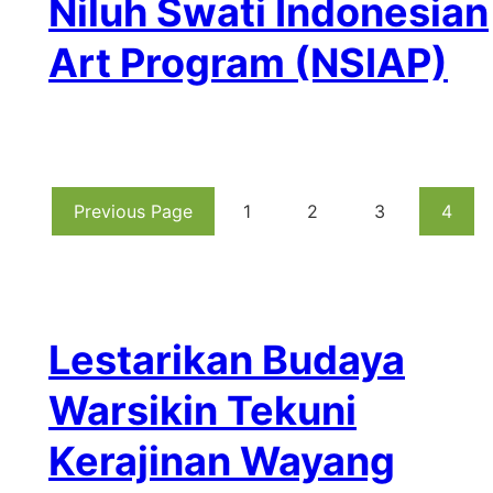
Niluh Swati Indonesian
Art Program (NSIAP)
Previous Page
1
2
3
4
Lestarikan Budaya
Warsikin Tekuni
Kerajinan Wayang