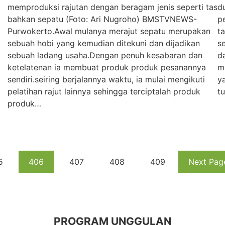
memproduksi rajutan dengan beragam jenis seperti tas
d
bahkan sepatu (Foto: Ari Nugroho) BMSTVNEWS-
p
Purwokerto.Awal mulanya merajut sepatu merupakan
t
sebuah hobi yang kemudian ditekuni dan dijadikan
s
sebuah ladang usaha.Dengan penuh kesabaran dan
d
ketelatenan ia membuat produk produk pesanannya
m
sendiri.seiring berjalannya waktu, ia mulai mengikuti
y
pelatihan rajut lainnya sehingga terciptalah produk
t
produk…
5
406
407
408
409
Next Pag
PROGRAM UNGGULAN