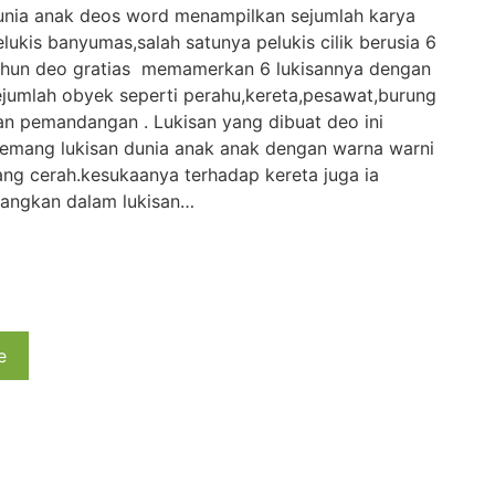
unia anak deos word menampilkan sejumlah karya
elukis banyumas,salah satunya pelukis cilik berusia 6
ahun deo gratias memamerkan 6 lukisannya dengan
ejumlah obyek seperti perahu,kereta,pesawat,burung
an pemandangan . Lukisan yang dibuat deo ini
emang lukisan dunia anak anak dengan warna warni
ang cerah.kesukaanya terhadap kereta juga ia
uangkan dalam lukisan…
e