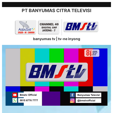
Skip
to
PT BANYUMAS CITRA TELEVISI
content
banyumas tv | tv-ne inyong
Stream
Unmute
Type