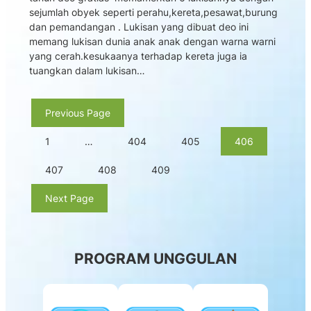
sejumlah obyek seperti perahu,kereta,pesawat,burung
dan pemandangan . Lukisan yang dibuat deo ini
memang lukisan dunia anak anak dengan warna warni
yang cerah.kesukaanya terhadap kereta juga ia
tuangkan dalam lukisan…
Previous Page
1
…
404
405
406
407
408
409
Next Page
PROGRAM UNGGULAN