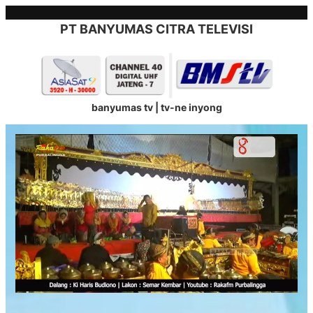
Skip
to
PT BANYUMAS CITRA TELEVISI
content
banyumas tv | tv-ne inyong
Stream
Unmute
Type