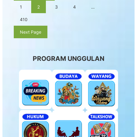
1
2
3
4
…
410
Next Page
PROGRAM UNGGULAN