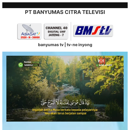
Skip
to
PT BANYUMAS CITRA TELEVISI
content
banyumas tv | tv-ne inyong
Stream
Unmute
Type