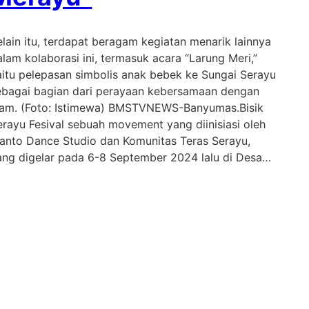
elain itu, terdapat beragam kegiatan menarik lainnya
alam kolaborasi ini, termasuk acara “Larung Meri,”
aitu pelepasan simbolis anak bebek ke Sungai Serayu
ebagai bagian dari perayaan kebersamaan dengan
lam. (Foto: Istimewa) BMSTVNEWS-Banyumas.Bisik
erayu Fesival sebuah movement yang diinisiasi oleh
ianto Dance Studio dan Komunitas Teras Serayu,
ang digelar pada 6-8 September 2024 lalu di Desa…