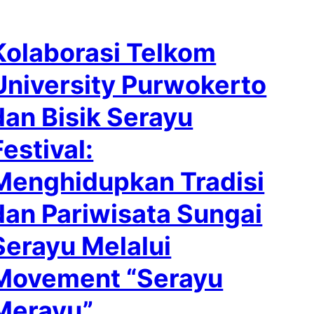
Kolaborasi Telkom
University Purwokerto
dan Bisik Serayu
Festival:
Menghidupkan Tradisi
dan Pariwisata Sungai
Serayu Melalui
Movement “Serayu
Merayu”