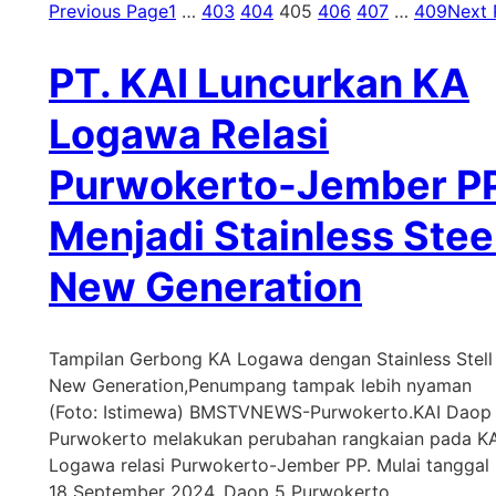
Previous Page
1
…
403
404
405
406
407
…
409
Next 
PT. KAI Luncurkan KA
Logawa Relasi
Purwokerto-Jember P
Menjadi Stainless Stee
New Generation
Tampilan Gerbong KA Logawa dengan Stainless Stell
New Generation,Penumpang tampak lebih nyaman
(Foto: Istimewa) BMSTVNEWS-Purwokerto.KAI Daop
Purwokerto melakukan perubahan rangkaian pada K
Logawa relasi Purwokerto-Jember PP. Mulai tanggal
18 September 2024, Daop 5 Purwokerto