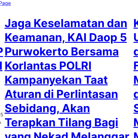
Page
Jaga Keselamatan dan
Keamanan, KAI Daop 5
P
Purwokerto Bersama
l
Korlantas POLRI
Kampanyekan Taat
Aturan di Perlintasan
Sebidang, Akan
 5
Terapkan Tilang Bagi
A
yang Nekad Melanggar