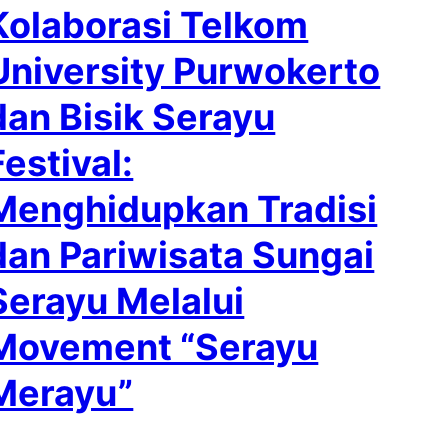
Kolaborasi Telkom
University Purwokerto
dan Bisik Serayu
Festival:
Menghidupkan Tradisi
dan Pariwisata Sungai
Serayu Melalui
Movement “Serayu
Merayu”