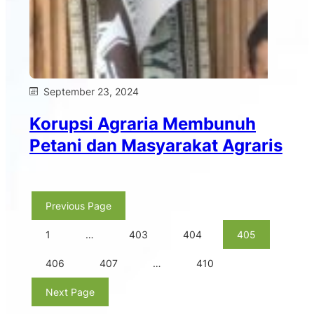
September 23, 2024
Korupsi Agraria Membunuh
Petani dan Masyarakat Agraris
Previous Page
1
…
403
404
405
406
407
…
410
Next Page