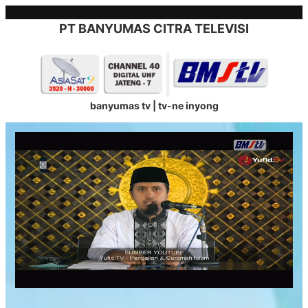
Skip
to
PT BANYUMAS CITRA TELEVISI
content
banyumas tv | tv-ne inyong
Stream
Unmute
Type