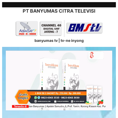
Skip
to
PT BANYUMAS CITRA TELEVISI
content
banyumas tv | tv-ne inyong
Stream
Unmute
Type