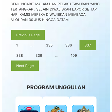
GENG NGARIT MALAM DAN PELAKU TAWURAN YANG
TERTANGKAP . SELAIN DIWAJIBKAN LAPOR SETIAP
HARI KAMIS MEREKA DIWAJIBKAN MEMBACA
AL’QURAN 30 JUS HINGGA QATAM .
Previous Page
1
…
335
336
337
338
339
…
409
Next Page
PROGRAM UNGGULAN