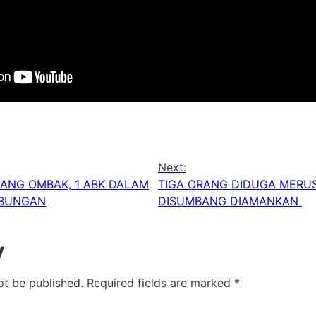
Next:
JANG OMBAK, 1 ABK DALAM
TIGA ORANG DIDUGA MERU
ABUNGAN
DISUMBANG DIAMANKAN
y
ot be published.
Required fields are marked
*