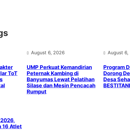
gs
August 6, 2026
August 6,
akter
UMP Perkuat Kemandirian
Program 
lar ToT
Peternak Kambing di
Dorong Des
s
Banyumas Lewat Pelatihan
Desa Seha
al
Silase dan Mesin Pencacah
BESTITAN
Rumput
 2026,
16 Atlet