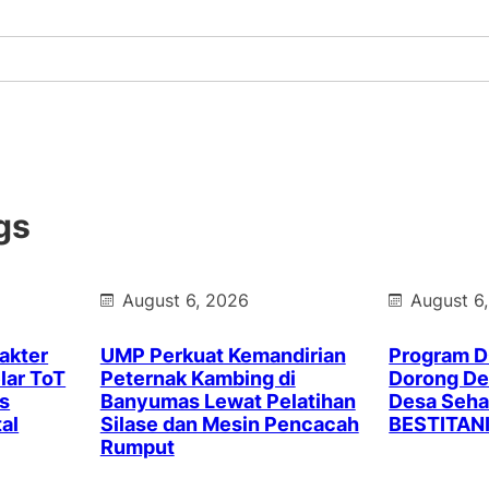
gs
August 6, 2026
August 6
akter
UMP Perkuat Kemandirian
Program 
lar ToT
Peternak Kambing di
Dorong Des
s
Banyumas Lewat Pelatihan
Desa Seha
al
Silase dan Mesin Pencacah
BESTITAN
Rumput