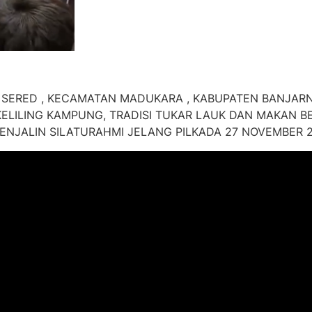
 SERED , KECAMATAN MADUKARA , KABUPATEN BANJA
LILING KAMPUNG, TRADISI TUKAR LAUK DAN MAKAN BE
ENJALIN SILATURAHMI JELANG PILKADA 27 NOVEMBER 