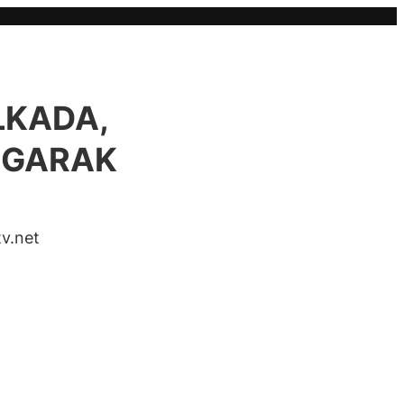
LKADA,
NGARAK
v.net