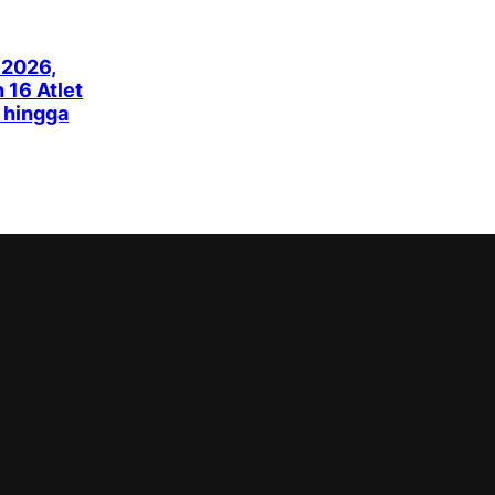
 2026,
16 Atlet
k hingga