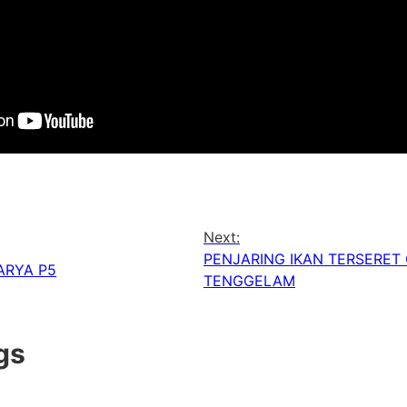
Next:
PENJARING IKAN TERSERET
ARYA P5
TENGGELAM
gs