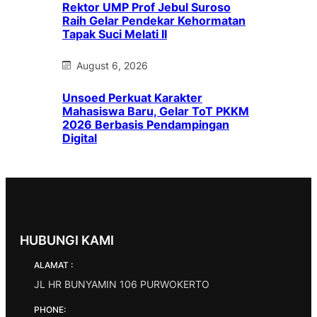
Rektor UMP Prof Jebul Suroso
Raih Gelar Pendekar Kehormatan
Tapak Suci Melati II
August 6, 2026
Unsoed Perkuat Karakter
Mahasiswa Baru, Gelar ToT PKKM
2026 Berbasis Pendampingan
Digital
HUBUNGI KAMI
ALAMAT :
JL HR BUNYAMIN 106 PURWOKERTO
PHONE: