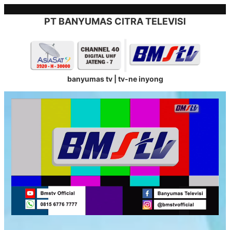
Skip
to
PT BANYUMAS CITRA TELEVISI
content
banyumas tv | tv-ne inyong
Stream
Unmute
Type