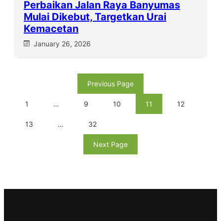
Perbaikan Jalan Raya Banyumas
Mulai Dikebut, Targetkan Urai
Kemacetan
January 26, 2026
Previous Page
1
…
9
10
11
12
13
…
32
Next Page