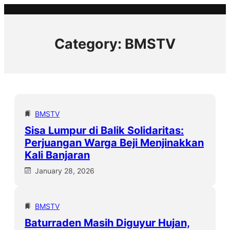
Skip
to
content
Category:
BMSTV
BMSTV
Sisa Lumpur di Balik Solidaritas:
Perjuangan Warga Beji Menjinakkan
Kali Banjaran
January 28, 2026
BMSTV
Baturraden Masih Diguyur Hujan,