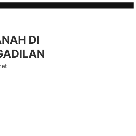
ANAH DI
GADILAN
net