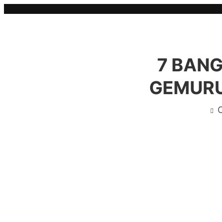
Skip
to
content
7 BANG
GEMURU