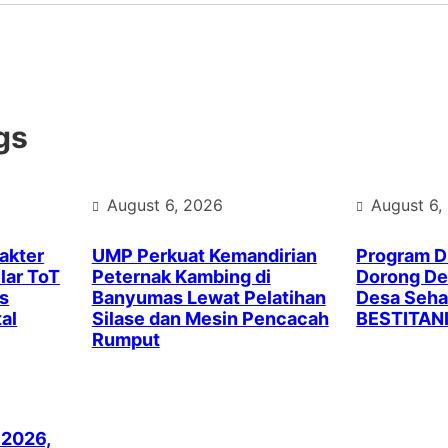
gs
August 6, 2026
August 6,
akter
UMP Perkuat Kemandirian
Program 
lar ToT
Peternak Kambing di
Dorong Des
s
Banyumas Lewat Pelatihan
Desa Seha
al
Silase dan Mesin Pencacah
BESTITAN
Rumput
 2026,