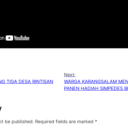
Next:
G TIGA DESA RINTISAN
WARGA KARANGSALAM MEND
PANEN HADIAH SIMPEDES B
y
ot be published.
Required fields are marked
*